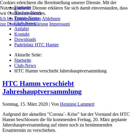
Cookies erleichtern die Bereitstellung unserer Dienste. Mit der
Startseite
Nutzung unserer Dienste erklären Sie sich damit einverstanden, dass
Hockey-News
wir Cookies verwenden.
Tennis-News
Ich bin Einverstanden
Ablehnen
Club-News
zur Datenschutzerklärung
Impressum
Anfahrt
Kontakt
Downloads
Padelplatz HTC Hamm
Aktuelle Seite:
Startseite
Club-News
HTC Hamm verschiebt Jahreshauptversammlung
HTC Hamm verschiebt
Jahreshauptversammlung
Sonntag, 15. März 2020
|
Von
Henning Lammert
Aufgrund der aktuellen "Corona´- Krise" hat der Vorstand des HTC
Hamm beschlossen die für kommenden Freitag, 20. März geplante
Jahreshauptversammlung auf einen noch zu bestimmenden
Ersatztermin zu verschieben.